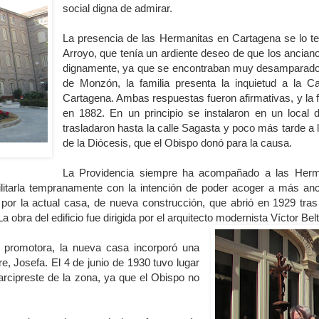
social digna de admirar.
La presencia de las Hermanitas en Cartagena se lo t
Arroyo, que tenía un ardiente deseo de que los anciano
dignamente, ya que se encontraban muy desamparados
de Monzón, la familia presenta la inquietud a la 
Cartagena. Ambas respuestas fueron afirmativas, y la f
en 1882. En un principio se instalaron en un local d
trasladaron hasta la calle Sagasta y poco más tarde a 
de la Diócesis, que el Obispo donó para la causa.
La Providencia siempre ha acompañado a las Herma
bilitarla tempranamente con la intención de poder acoger a más anc
or la actual casa, de nueva construcción, que abrió en 1929 tras 
 obra del edificio fue dirigida por el arquitecto modernista Víctor Beltr
 promotora, la nueva casa incorporó una
, Josefa. El 4 de junio de 1930 tuvo lugar
l arcipreste de la zona, ya que el Obispo no