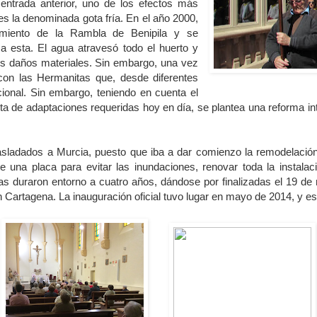
ntrada anterior, uno de los efectos más
s la denominada gota fría. En el año 2000,
amiento de la
Rambla de Benipila
y se
a a esta. El agua atravesó todo el huerto y
es daños materiales. Sin embargo, una vez
con las Hermanitas que, desde diferentes
ional. Sin embargo, teniendo en cuenta el
alta de adaptaciones requeridas hoy en día, se plantea una reforma in
rasladados a Murcia, puesto que iba a dar comienzo la remodelaci
e una placa para evitar las inundaciones, renovar toda la instalació
bras duraron entorno a cuatro años, dándose por finalizadas el 19 
Cartagena. La inauguración oficial tuvo lugar en mayo de 2014, y es