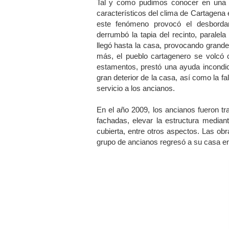
Tal y como pudimos conocer en una e
característicos d
el clima de Cartagena
e
este fenómeno provocó el desbord
derrumbó la tapia del recinto, paralel
llegó hasta la casa, provocando grand
más, el pueblo cartagenero se volcó 
estamentos, prestó una ayuda incondic
gran deterior de la casa, así como la f
servicio a los ancianos.
En el año 2009, los ancianos fueron t
fachadas, elevar la estructura mediant
cubierta, entre otros aspectos. Las o
grupo de ancianos regresó a su casa en 