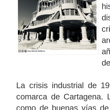
hi
di
cr
ar
añ
de
La crisis industrial de 
comarca de Cartagena. L
como de buenas
vías de